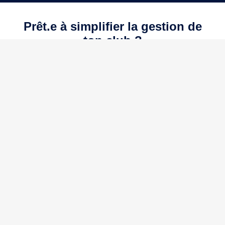
Prêt.e à simplifier la gestion de
ton club ?
DES QUESTIONS ?
Télécharge l’application Génos Clubs
contact @ genos.fr
+33 2 51 61 73 83