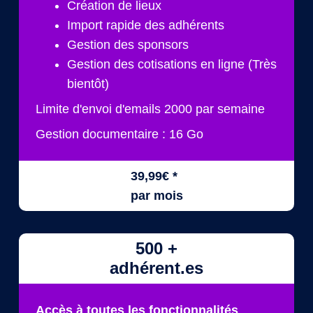
Création de lieux
Import rapide des adhérents
Gestion des sponsors
Gestion des cotisations en ligne (Très
bientôt)
Limite d'envoi d'emails 2000 par semaine
Gestion documentaire : 16 Go
39,99€ *
par mois
500 +
adhérent.es
Accès à toutes les fonctionnalités