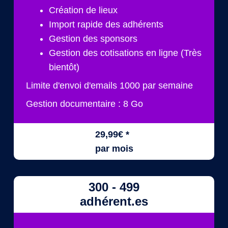
Création de lieux
Import rapide des adhérents
Gestion des sponsors
Gestion des cotisations en ligne (Très
bientôt)
Limite d'envoi d'emails 1000 par semaine
Gestion documentaire : 8 Go
29,99€ *
par mois
300 - 499
adhérent.es