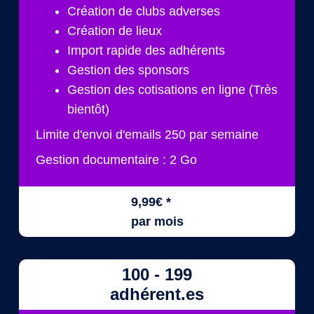
Création de clubs adverses
Création de lieux
Import rapide des adhérents
Gestion des sponsors
Gestion des cotisations en ligne (Très
bientôt)
Limite d'envoi d'emails 250 par semaine
Gestion documentaire : 2 Go
9,99€ *
par mois
100 - 199
adhérent.es